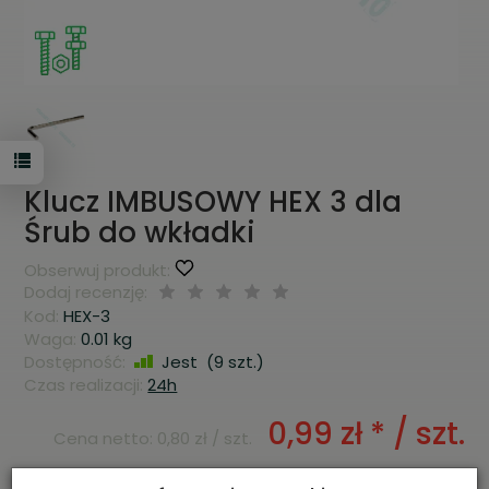
Klucz IMBUSOWY HEX 3 dla
Śrub do wkładki
Obserwuj produkt:
Dodaj recenzję:
Kod:
HEX-3
Waga:
0.01
kg
Dostępność:
Jest
(
9
szt.)
Czas realizacji:
24h
0,99 zł *
/ szt.
Cena netto:
0,80 zł
/ szt.