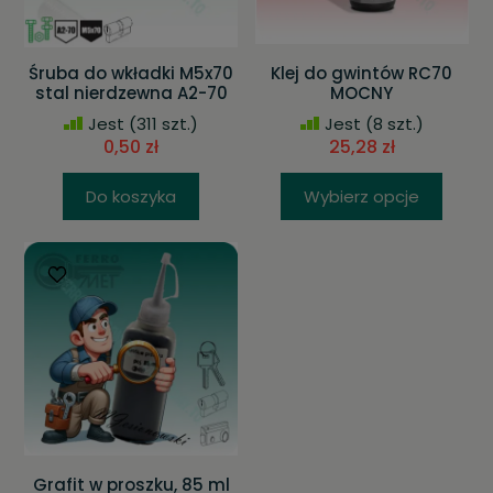
Śruba do wkładki M5x70
Klej do gwintów RC70
stal nierdzewna A2-70
MOCNY
Jest
(311 szt.)
Jest
(8 szt.)
0,50 zł
25,28 zł
Do koszyka
Wybierz opcje
Grafit w proszku, 85 ml