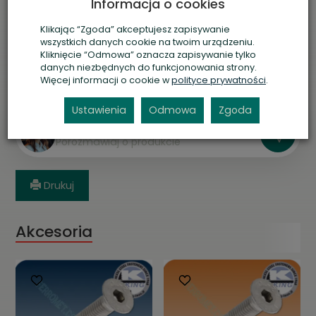
Informacja o cookies
szt.
dodaj do koszyka
Klikając “Zgoda” akceptujesz zapisywanie
Przelew tradycyjny, FirstData Polcard
wszystkich danych cookie na twoim urządzeniu.
Kliknięcie “Odmowa” oznacza zapisywanie tylko
danych niezbędnych do funkcjonowania strony.
Szybka
Gwarancja
Zwrot
Więcej informacji o cookie w
polityce prywatności
.
Wysyłka 24h
Przez 2 lata
Do 14 dni
Ustawienia
Odmowa
Zgoda
Asystent AI
P
o
r
o
z
m
a
w
i
a
j
o
p
r
o
d
u
k
c
i
e
Drukuj
Akcesoria