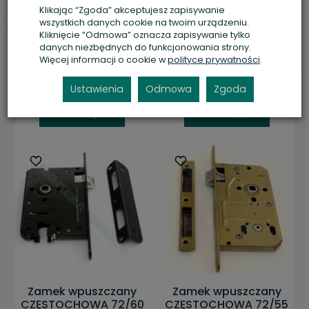
CZĘSTOCHOWA 72/60
CZĘSTOCHOWA 72/60
Klikając “Zgoda” akceptujesz zapisywanie
na klucz, prawy
na klucz, lewy
wszystkich danych cookie na twoim urządzeniu.
Kliknięcie “Odmowa” oznacza zapisywanie tylko
Magazyn zewnętrzny
Magazyn zewnętrzny
danych niezbędnych do funkcjonowania strony.
(5 dni.)
(0 szt.)
(5 dni.)
(0 szt.)
Więcej informacji o cookie w
polityce prywatności
.
71,00 zł *
71,00 zł *
Ustawienia
Odmowa
Zgoda
Do koszyka
Do koszyka
Zamek wpuszczany
Zamek wpuszczany
CZĘSTOCHOWA 72/60
CZĘSTOCHOWA 72/55