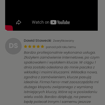
Dawid Stawecki
Zweryfikowany
DS
ponad pół roku temu
Bardzo profesjonalnie wykonana usługa.
Złożyłem zamówienie internetowe, po czym
spakowałem i wysłałem klucze. W ciągu 1
dnia została odesłana do mnie paczka z
wkładką i moimi kluczami. Wkładka nowa,
zgodna z zamówieniem, klucze pasują
idealnie. Firma Ferro-met zaoszczędziła mi
dużego kłopotu związanego z wymianą
istniejących kluczy, które są w posiadaniu
wielu osób. Bardzo dziękuję, na pewno
będę polecał innym i samemu jeszcze