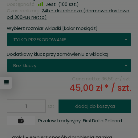
Dostępność:
Jest
(
100
szt.)
Czas realizacji:
24h - dni robocze (darmowa dostawa
od 300PLN netto)
Wybierz rozmiar wkładki [kolor mosiądz]
TYLKO PRZEKODOWANIE
Dodatkowy klucz przy zamówieniu z wkładką
Bez kluczy
Cena netto:
36,59 zł
/ szt.
45,00 zł *
/ szt.
szt.
dodaj do koszyka
Przelew tradycyjny, FirstData Polcard
Krok 1 – wybierz sposób dorobienia zamka