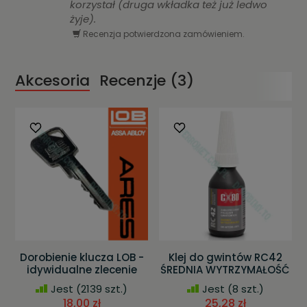
korzystał (druga wkładka też już ledwo
żyje).
Recenzja potwierdzona zamówieniem.
Akcesoria
Recenzje (3)
Dorobienie klucza LOB -
Klej do gwintów RC42
idywidualne zlecenie
ŚREDNIA WYTRZYMAŁOŚĆ
Jest
(2139 szt.)
Jest
(8 szt.)
18,00 zł
25,28 zł