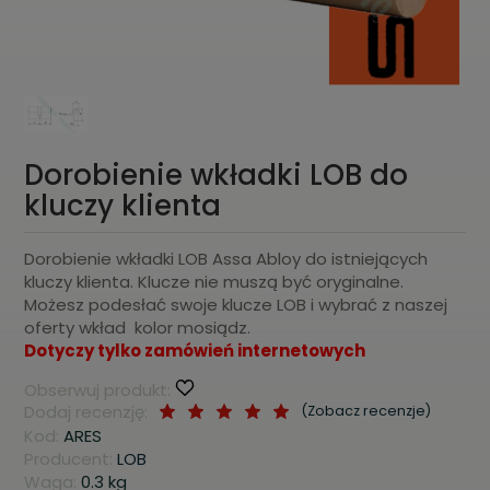
Dorobienie wkładki LOB do
kluczy klienta
Dorobienie wkładki LOB Assa Abloy do istniejących
kluczy klienta. Klucze nie muszą być oryginalne.
Możesz podesłać swoje klucze LOB i wybrać z naszej
oferty wkład kolor mosiądz.
Dotyczy tylko zamówień internetowych
Obserwuj produkt:
Dodaj recenzję:
(
Zobacz recenzje
)
Kod:
ARES
Producent:
LOB
Waga:
0.3
kg