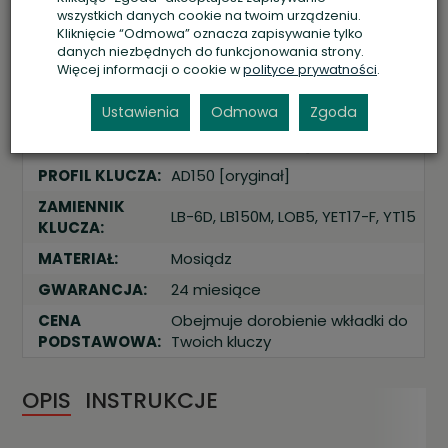
wszystkich danych cookie na twoim urządzeniu.
Kliknięcie “Odmowa” oznacza zapisywanie tylko
Specyfikacja usługi i produktu
danych niezbędnych do funkcjonowania strony.
Więcej informacji o cookie w
polityce prywatności
.
PRODUCENT:
LOB [Polska], ASSA ABLOY
Ustawienia
Odmowa
Zgoda
ARES [kompatybilność: LOB A2 /
PLATFORMA:
WS52 / STANDARD]
PROFIL KLUCZA:
AD150 [oryginał]
ZAMIENNIK
LB-6D, LB150M, LOB5, YET17-F, YT15
KLUCZA:
MATERIAŁ:
Mosiądz
GWARANCJA:
24 miesiące
CENA
Obejmuje dorobienie wkładki do
PODSTAWOWA:
Twoich kluczy
OPIS
INSTRUKCJE