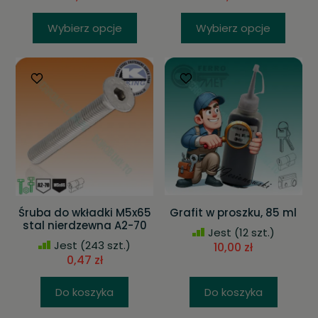
Wybierz opcje
Wybierz opcje
Śruba do wkładki M5x65
Grafit w proszku, 85 ml
stal nierdzewna A2-70
Jest
(12 szt.)
Jest
(243 szt.)
10,00 zł
0,47 zł
Do koszyka
Do koszyka