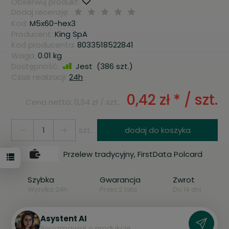
Obserwuj produkt:
Dodaj recenzję:
Kod:
M5x60-hex3
Producent:
King SpA
Kod producenta:
8033518522841
Waga:
0.01
kg
Dostępność:
Jest
(
386
szt.)
Czas realizacji:
24h
0,42 zł *
/ szt.
Cena netto:
0,34 zł
/ szt.
szt.
dodaj do koszyka
Przelew tradycyjny, FirstData Polcard
Szybka
Gwarancja
Zwrot
Wysyłka 24h
Przez 2 lata
Do 14 dni
Asystent AI
P
o
r
o
z
m
a
w
i
a
j
o
p
r
o
d
u
k
c
i
e