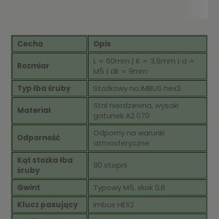
Cecha
Opis
L = 60mm | K = 3,5mm | d =
Rozmiar
M5 | dk = 9mm
Typ łba śruby
Stożkowy na IMBUS hex3
Stal nierdzewna, wysoki
Materiał
gatunek A2 070
Odporny na warunki
Odporność
atmosferyczne
Kąt stożka łba
90 stopni
śruby
Gwint
Typowy M5, skok 0,8
Klucz pasujący
Imbus HEX2