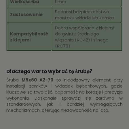
Wielkość łba
9mm
Podnosi bezpieczeństwo
Zastosowanie
montażu wkładki lub zamka
Dobra współpraca z klejami
Kompatybilność
do gwintu średniego
z klejami
wiązania (RC42) i silnego
(RC70)
Dlaczego warto wybrać tę śrubę?
Śruba
M5x60 A2-70
to nieodzowny element przy
instalacji zamków i wkładek bębenkowych, gdzie
kluczowe są trwałość, odporność na korozję i precyzja
wykonania. Doskonale sprawdzi się zarówno w
standardowych, jak i bardziej wymagających
mechanizmach, oferując niezawodność na lata.