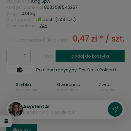
Producent:
King SpA
Kod producenta:
8033518546267
Waga:
0.01
kg
Dostępność:
Jest
(
243
szt.)
Czas realizacji:
24h
0,47 zł *
/ szt.
Cena netto:
0,38 zł
/ szt.
szt.
dodaj do koszyka
Przelew tradycyjny, FirstData Polcard
Szybka
Gwarancja
Zwrot
Wysyłka 24h
Przez 2 lata
Do 14 dni
Asystent AI
P
o
r
o
z
m
a
w
i
a
j
o
p
r
o
d
u
k
c
i
e
Drukuj