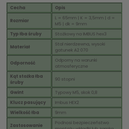
Cecha
Opis
L = 65mm | K = 3,5mm | d =
Rozmiar
M5 | dk = 9mm
Typ łba śruby
Stożkowy na IMBUS hex3
Stal nierdzewna, wysoki
Materiał
gatunek A2 070
Odporny na warunki
Odporność
atmosferyczne
Kąt stożka łba
90 stopni
śruby
Gwint
Typowy M5, skok 0,8
Klucz pasujący
Imbus HEX2
Wielkość łba
9mm
Podnosi bezpieczeństwo
Zastosowanie
montażu wkładki lub zamka