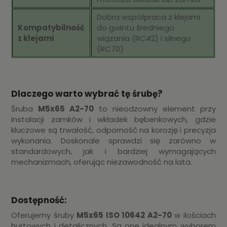
Dobra współpraca z klejami
Kompatybilność
do gwintu średniego
z klejami
wiązania (RC42) i silnego
(RC70)
Dlaczego warto wybrać tę śrubę?
Śruba
M5x65 A2-70
to nieodzowny element przy
instalacji zamków i wkładek bębenkowych, gdzie
kluczowe są trwałość, odporność na korozję i precyzja
wykonania. Doskonale sprawdzi się zarówno w
standardowych, jak i bardziej wymagających
mechanizmach, oferując niezawodność na lata.
Dostępność:
Oferujemy śruby
M5x65 ISO 10642 A2-70
w ilościach
hurtowych i detalicznych. Są one idealnym wyborem