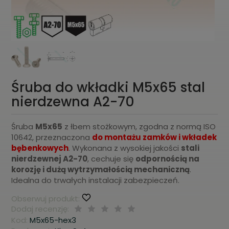
Śruba do wkładki M5x65 stal
nierdzewna A2-70
Śruba
M5x65
z łbem stożkowym, zgodna z normą ISO
10642, przeznaczona
do montażu zamków i wkładek
bębenkowych
. Wykonana z wysokiej jakości
stali
nierdzewnej A2-70
, cechuje się
odpornością na
korozję i dużą wytrzymałością mechaniczną
.
Idealna do trwałych instalacji zabezpieczeń.
Obserwuj produkt:
Dodaj recenzję:
Kod:
M5x65-hex3