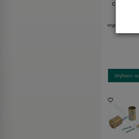
Cylinder A
Classi
Chwil
wyprzedany.
(
684,13 zł
Wybierz o