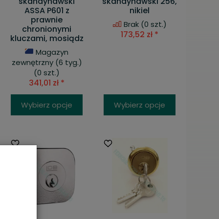
skandynawski
skandynawski 256,
ASSA P601 z
nikiel
prawnie
Brak
(0 szt.)
chronionymi
173,52 zł *
kluczami, mosiądz
Magazyn
zewnętrzny (6 tyg.)
(0 szt.)
341,01 zł *
Wybierz opcje
Wybierz opcje