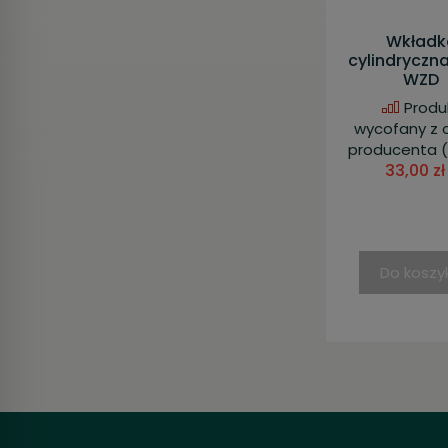
Wkładk
cylindryczn
WZD
Produ
wycofany z 
producenta
(
33,00 zł
Do koszy