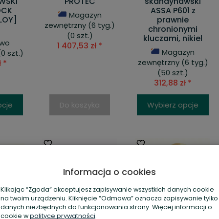
WSKI
PROTEC
skandynawski
OCK
ASSA P601 z
Magazyn
LOY]
prawnie
zewnętrzny (6 tyg.)
chronionymi
(0 szt.)
kluczami, nikiel
owo
1 407,53 zł *
Magazyn
0 szt.)
zewnętrzny (6 tyg.)
 *
(50 szt.)
312,88 zł *
pcje
Do koszyka
Wybierz opcje
Informacja o cookies
Klikając “Zgoda” akceptujesz zapisywanie wszystkich danych cookie
na twoim urządzeniu. Kliknięcie “Odmowa” oznacza zapisywanie tylko
danych niezbędnych do funkcjonowania strony. Więcej informacji o
cookie w
polityce prywatności
.