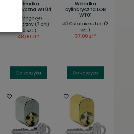
Wkładka
Wkładka
cylindryczna WT04
cylindryczna LOB
WT01
Magazyn
Ostatnie sztuki
(2
zewnętrzny (7 dni)
szt.)
(0 szt.)
37,00 zł *
48,00 zł *
Do koszyka
Do koszyka