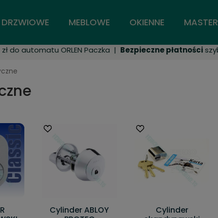
DRZWIOWE
MEBLOWE
OKIENNE
MASTER
zł do automatu ORLEN Paczka |
Bezpieczne płatności
szyb
yczne
yczne
ER
Cylinder ABLOY
Cylinder