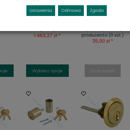
BLOY
Cylinder ABLOY
Wkładka
c
PROTEC2
cylindryczna FANA
Ustawienia
Odmowa
Zgoda
WB1
owo
Magazyn
Produkt
0 szt.)
zewnętrzny (6 tyg.)
wycofany z oferty
 *
(0 szt.)
producenta
(0 szt.)
1 463,27 zł *
35,00 zł *
pcje
Wybierz opcje
Do koszyka