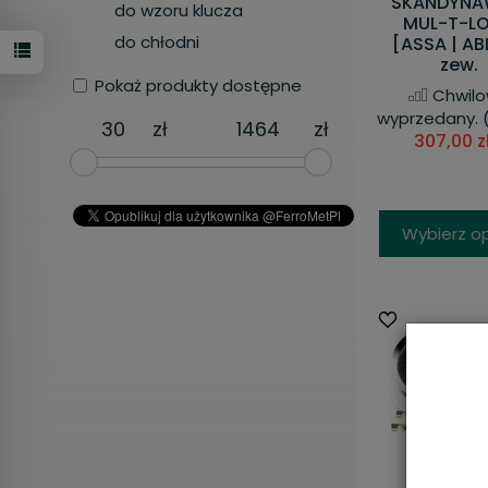
SKANDYNA
do wzoru klucza
MUL-T-L
do chłodni
[ASSA | AB
zew.
Pokaż produkty dostępne
Chwil
wyprzedany.
(
zł
zł
307,00 zł
Wybierz o