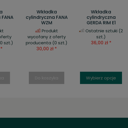
a
Wkładka
Wkładka
a FANA
cylindryczna FANA
cylindryczna
WZM
GERDA RIM E1
kt
Produkt
Ostatnie sztuki
(2
oferty
wycofany z oferty
szt.)
36,00 zł *
0 szt.)
producenta
(0 szt.)
 *
30,00 zł *
ka
Do koszyka
Wybierz opcje