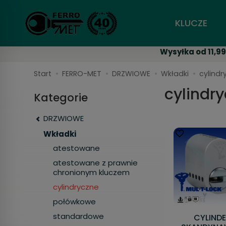
KLUCZE
Wysyłka od 11,99
Start
FERRO-MET
DRZWIOWE
Wkładki
cylindr
cylindr
Kategorie
DRZWIOWE
Wkładki
atestowane
atestowane z prawnie
chronionym kluczem
cylindryczne
połówkowe
standardowe
CYLIND